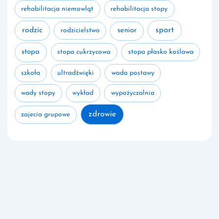
rehabilitacja niemowląt
rehabilitacja stopy
rodzic
sport
rodzicielstwo
senior
stopa
stopa cukrzycowa
stopa płasko koślawa
szkoła
ultradźwięki
wada postawy
wady stopy
wykład
wypożyczalnia
zdrowie
zajecia grupowe