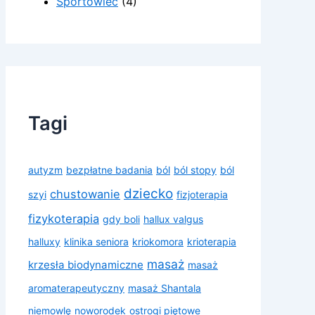
Sportowiec
(4)
Tagi
autyzm
bezpłatne badania
ból
ból stopy
ból
dziecko
chustowanie
szyi
fizjoterapia
fizykoterapia
gdy boli
hallux valgus
halluxy
klinika seniora
kriokomora
krioterapia
masaż
krzesła biodynamiczne
masaż
aromaterapeutyczny
masaż Shantala
niemowlę
noworodek
ostrogi piętowe