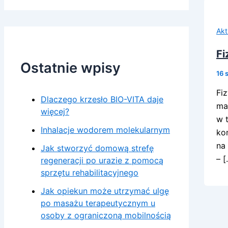
Akt
Fi
Ostatnie wpisy
16 
Fi
Dlaczego krzesło BIO-VITA daje
ma
więcej?
w t
Inhalacje wodorem molekularnym
ko
na
Jak stworzyć domową strefę
– [
regeneracji po urazie z pomocą
sprzętu rehabilitacyjnego
Jak opiekun może utrzymać ulgę
po masażu terapeutycznym u
osoby z ograniczoną mobilnością