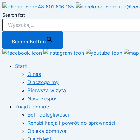
Przejdź
+48 601 616 185
biuro@cen
do
Search for:
treści
Search Button
Start
O nas
Dlaczego my
Pierwsza wizyta
Nasz zespół
Znajdź pomoc
Ból i dolegliwości
Rehabilitacja i powrót do sprawności
Opieka domowa
Dla dzieci