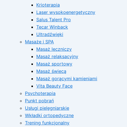
Krioterapia
Laser wysokoenergetyczny
Salus Talent Pro
Tecar Winback
Ultradźwięki
Masaże i SPA
Masaż leczniczy
Masaż relaksacyjny
Masaż sportowy
Masaż świecą
Masaż gorącymi kamieniami
Vita Beauty Face
Psychoterapia
Punkt pobrań
Usługi pielęgniarskie
Wkładki ortopedyczne
Trening funkcjonalny