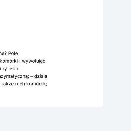
ne? Pole
 komórki i wywołując
tury błon
nzymatyczną; – działa
a także ruch komórek;