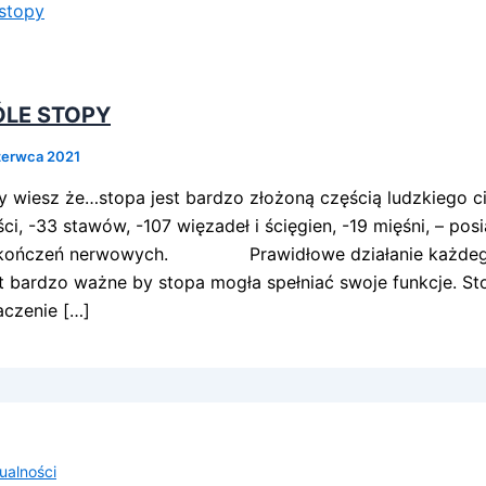
ÓLE STOPY
zerwca 2021
y wiesz że…stopa jest bardzo złożoną częścią ludzkiego cia
ści, -33 stawów, -107 więzadeł i ścięgien, -19 mięśni, – po
kończeń nerwowych. Prawidłowe działanie każdego
st bardzo ważne by stopa mogła spełniać swoje funkcje. S
aczenie […]
ualności