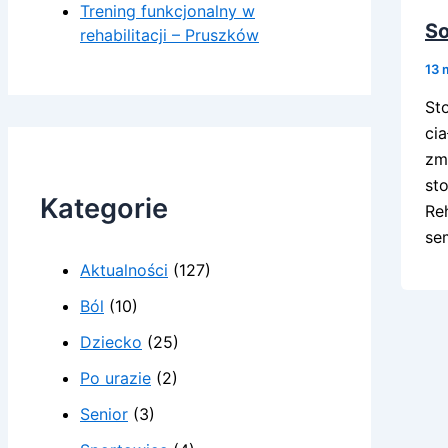
Trening funkcjonalny w
So
rehabilitacji – Pruszków
13 
St
ci
zm
st
Kategorie
Re
se
Aktualności
(127)
Ból
(10)
Dziecko
(25)
Po urazie
(2)
Senior
(3)