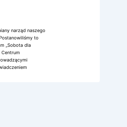
niany narząd naszego
 Postanowiliśmy to
um „Sobota dla
m Centrum
 Prowadzącymi
oświadczeniem