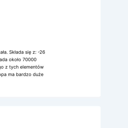
ła. Składa się z: -26
siada około 70000
 z tych elementów
topa ma bardzo duże