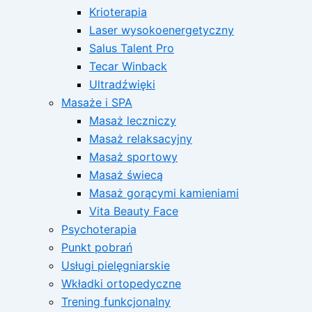
Krioterapia
Laser wysokoenergetyczny
Salus Talent Pro
Tecar Winback
Ultradźwięki
Masaże i SPA
Masaż leczniczy
Masaż relaksacyjny
Masaż sportowy
Masaż świecą
Masaż gorącymi kamieniami
Vita Beauty Face
Psychoterapia
Punkt pobrań
Usługi pielęgniarskie
Wkładki ortopedyczne
Trening funkcjonalny