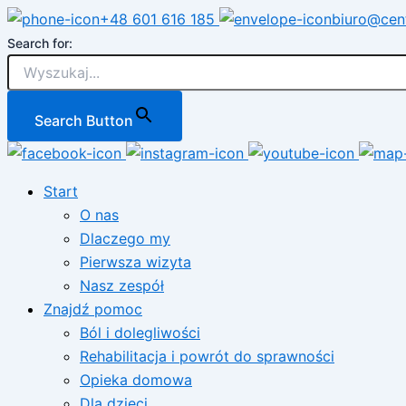
Przejdź
+48 601 616 185
biuro@cen
do
Search for:
treści
Search Button
Start
O nas
Dlaczego my
Pierwsza wizyta
Nasz zespół
Znajdź pomoc
Ból i dolegliwości
Rehabilitacja i powrót do sprawności
Opieka domowa
Dla dzieci