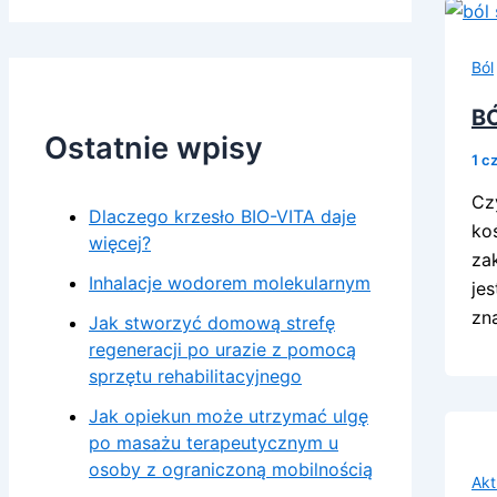
Ból
B
Ostatnie wpisy
1 c
Cz
Dlaczego krzesło BIO-VITA daje
ko
więcej?
za
Inhalacje wodorem molekularnym
je
zn
Jak stworzyć domową strefę
regeneracji po urazie z pomocą
sprzętu rehabilitacyjnego
Jak opiekun może utrzymać ulgę
po masażu terapeutycznym u
osoby z ograniczoną mobilnością
Akt