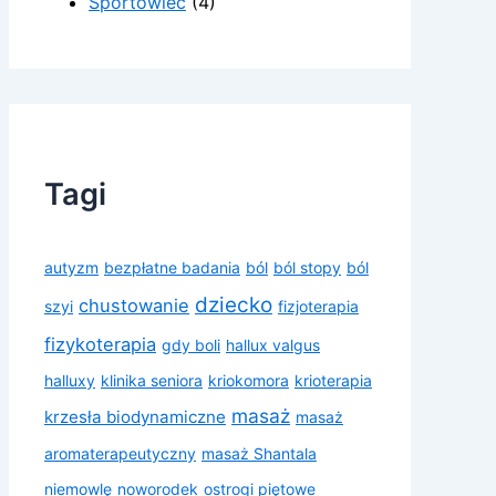
Sportowiec
(4)
Tagi
autyzm
bezpłatne badania
ból
ból stopy
ból
dziecko
chustowanie
szyi
fizjoterapia
fizykoterapia
gdy boli
hallux valgus
halluxy
klinika seniora
kriokomora
krioterapia
masaż
krzesła biodynamiczne
masaż
aromaterapeutyczny
masaż Shantala
niemowlę
noworodek
ostrogi piętowe