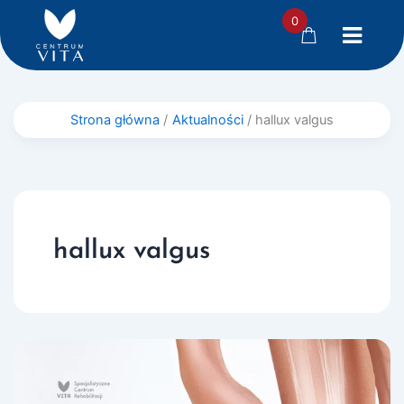
0
Przejdź
Strona główna
Aktualności
hallux valgus
do
treści
hallux valgus