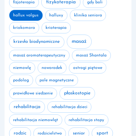
fizykoterapia
fizjoterapia
gdy boli
hallux valgus
halluxy
klinika seniora
kriokomora
krioterapia
masaż
krzesła biodynamiczne
masaż aromaterapeutyczny
masaż Shantala
niemowlę
noworodek
ostrogi piętowe
podolog
pole magnetyczne
płaskostopie
prawidłowe siedzenie
rehabilitacja
rehabilitacja dzieci
rehabilitacja niemowląt
rehabilitacja stopy
rodzic
sport
rodzicielstwo
senior