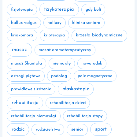
fizykoterapia
fizjoterapia
gdy boli
hallux valgus
halluxy
klinika seniora
kriokomora
krioterapia
krzesła biodynamiczne
masaż
masaż aromaterapeutyczny
masaż Shantala
niemowlę
noworodek
ostrogi piętowe
podolog
pole magnetyczne
płaskostopie
prawidłowe siedzenie
rehabilitacja
rehabilitacja dzieci
rehabilitacja niemowląt
rehabilitacja stopy
rodzic
sport
rodzicielstwo
senior