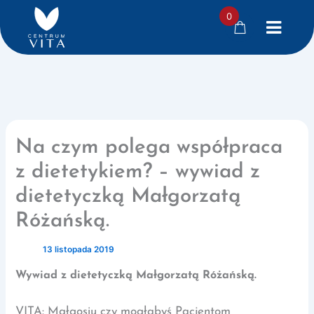
0
Przejdź
do
treści
Na czym polega współpraca
z dietetykiem? – wywiad z
dietetyczką Małgorzatą
Różańską.
Przez
/
13 listopada 2019
Wywiad z dietetyczką Małgorzatą Różańską.
VITA: Małgosiu czy mogłabyś Pacjentom