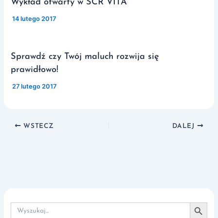
Wykład otwarty w SCR VITA
/
14 lutego 2017
Sprawdź czy Twój maluch rozwija się
prawidłowo!
/
27 lutego 2017
WSTECZ
DALEJ
Search Button
Search
for: