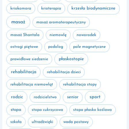
kriokomora
krioterapia
krzesła biodynamiczne
masaż
masaż aromaterapeutyczny
masaż Shantala
niemowlę
noworodek
ostrogi piętowe
podolog
pole magnetyczne
płaskostopie
prawidłowe siedzenie
rehabilitacja
rehabilitacja dzieci
rehabilitacja niemowląt
rehabilitacja stopy
rodzic
sport
rodzicielstwo
senior
stopa
stopa cukrzycowa
stopa płasko koślawa
szkoła
ultradźwięki
wada postawy