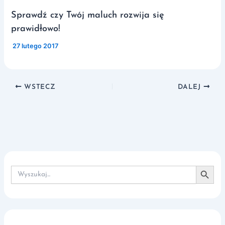
Sprawdź czy Twój maluch rozwija się
prawidłowo!
/
27 lutego 2017
WSTECZ
DALEJ
Search Button
Search
for: