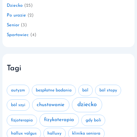
Dziecko
(25)
Po urazie
(2)
Senior
(3)
Sportowiec
(4)
Tagi
autyzm
bezpłatne badania
ból
ból stopy
dziecko
chustowanie
ból szyi
fizykoterapia
fizjoterapia
gdy boli
hallux valgus
halluxy
klinika seniora