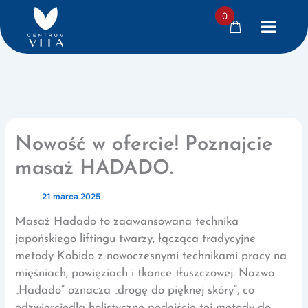
0
Przejdź
do
treści
Nowość w ofercie! Poznajcie
masaż HADADO.
Przez
/
21 marca 2025
Masaż Hadado to zaawansowana technika
japońskiego liftingu twarzy, łącząca tradycyjne
metody Kobido z nowoczesnymi technikami pracy na
mięśniach, powięziach i tkance tłuszczowej. Nazwa
„Hadado” oznacza „drogę do pięknej skóry”, co
odzwierciedla holistyczne podejście tej metody do