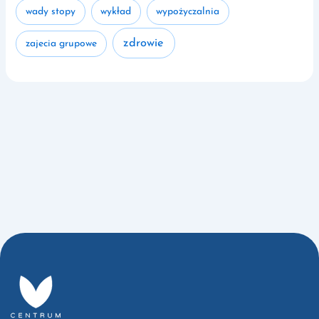
wady stopy
wykład
wypożyczalnia
zdrowie
zajecia grupowe