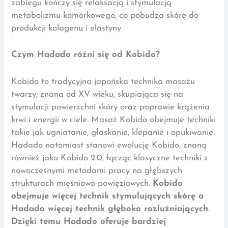
zabiegu kończy się relaksacją i stymulacją
metabolizmu komórkowego, co pobudza skórę do
produkcji kolagenu i elastyny.
Czym Hadado różni się od Kobido?
Kobido to tradycyjna japońska technika masażu
twarzy, znana od XV wieku, skupiająca się na
stymulacji powierzchni skóry oraz poprawie krążenia
krwi i energii w ciele. Masaż Kobido obejmuje techniki
takie jak ugniatanie, głaskanie, klepanie i opukiwanie.
Hadado natomiast stanowi ewolucję Kobido, znaną
również jako Kobido 2.0, łącząc klasyczne techniki z
nowoczesnymi metodami pracy na głębszych
strukturach mięśniowo-powięziowych.
Kobido
obejmuje więcej technik stymulujących skórę a
Hadado więcej technik głęboko rozluźniających
.
Dzięki temu Hadado oferuje bardziej