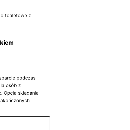
ło toaletowe z
skiem
wsparcie podczas
la osób z
k. Opcja składania
 zakończonych