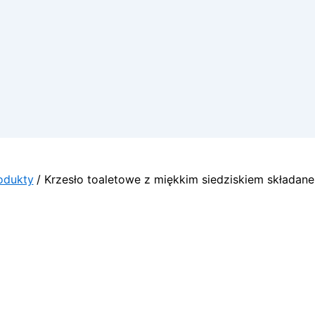
odukty
Krzesło toaletowe z miękkim siedziskiem składan