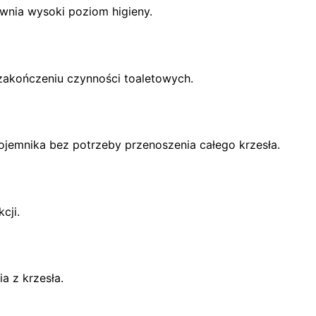
ewnia wysoki poziom higieny.
zakończeniu czynności toaletowych.
ojemnika bez potrzeby przenoszenia całego krzesła.
cji.
a z krzesła.