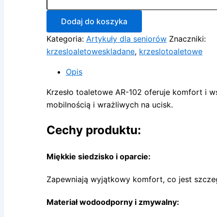
toaletowe
z
miękkim
Dodaj do koszyka
siedziskiem
Kategoria:
Artykuły dla seniorów
Znaczniki:
składane
AR-
krzesloaletoweskladane
,
krzeslotoaletowe
102
Opis
Krzesło toaletowe AR-102 oferuje komfort i 
mobilnością i wrażliwych na ucisk.
Cechy produktu:
Miękkie siedzisko i oparcie:
Zapewniają wyjątkowy komfort, co jest szcze
Materiał wodoodporny i zmywalny: