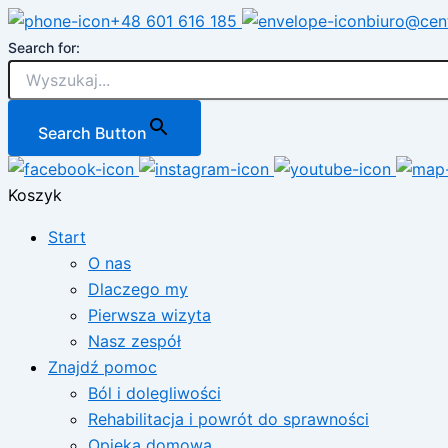
Przejdź
+48 601 616 185
biuro@cen
do
Search for:
treści
Search Button
Koszyk
Start
O nas
Dlaczego my
Pierwsza wizyta
Nasz zespół
Znajdź pomoc
Ból i dolegliwości
Rehabilitacja i powrót do sprawności
Opieka domowa