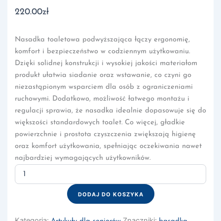
220.00
zł
Nasadka toaletowa podwyższająca łączy ergonomię,
komfort i bezpieczeństwo w codziennym użytkowaniu.
Dzięki solidnej konstrukcji i wysokiej jakości materiałom
produkt ułatwia siadanie oraz wstawanie, co czyni go
niezastąpionym wsparciem dla osób z ograniczeniami
ruchowymi. Dodatkowo, możliwość łatwego montażu i
regulacji sprawia, że nasadka idealnie dopasowuje się do
większości standardowych toalet. Co więcej, gładkie
powierzchnie i prostota czyszczenia zwiększają higienę
oraz komfort użytkowania, spełniając oczekiwania nawet
najbardziej wymagających użytkowników.
ilość
Nasadka
toaletowa
DODAJ DO KOSZYKA
podwyższająca
AT51208
Kategoria:
Znaczniki: