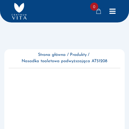
0
Przejdź
do
treści
Strona główna
Produkty
Nasadka toaletowa podwyższająca AT51208