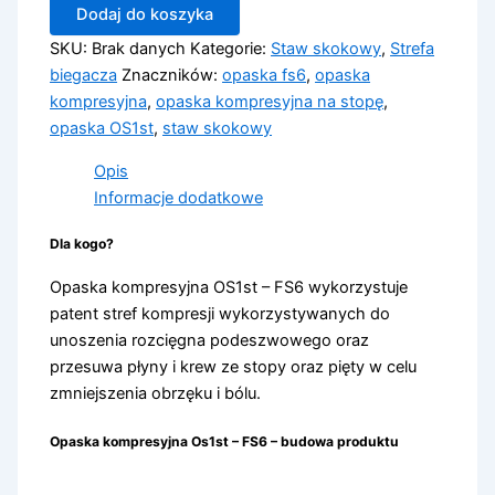
Dodaj do koszyka
-
FS6
SKU:
Brak danych
Kategorie:
Staw skokowy
,
Strefa
biegacza
Znaczników:
opaska fs6
,
opaska
kompresyjna
,
opaska kompresyjna na stopę
,
opaska OS1st
,
staw skokowy
Opis
Informacje dodatkowe
Dla kogo?
Opaska kompresyjna OS1st – FS6 wykorzystuje
patent stref kompresji wykorzystywanych do
unoszenia rozcięgna podeszwowego oraz
przesuwa płyny i krew ze stopy oraz pięty w celu
zmniejszenia obrzęku i bólu.
Opaska kompresyjna Os1st – FS6 – budowa produktu