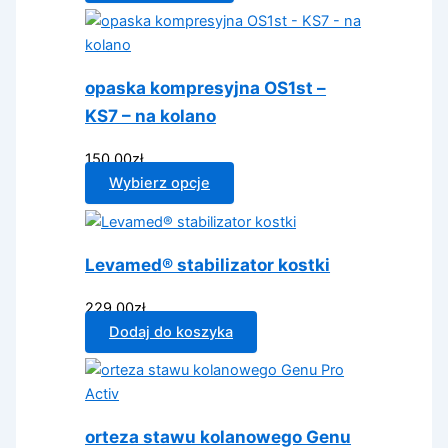
produkt
produktu
ma
wiele
wariantów.
opaska kompresyjna OS1st –
Opcje
KS7 – na kolano
można
wybrać
150.00
zł
na
Ten
Wybierz opcje
stronie
produkt
produktu
ma
wiele
Levamed® stabilizator kostki
wariantów.
Opcje
229.00
zł
można
Dodaj do koszyka
wybrać
na
stronie
produktu
orteza stawu kolanowego Genu