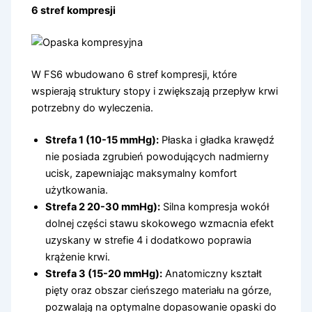
6 stref kompresji
W FS6 wbudowano 6 stref kompresji, które
wspierają struktury stopy i zwiększają przepływ krwi
potrzebny do wyleczenia.
Strefa 1 (10-15 mmHg):
Płaska i gładka krawędź
nie posiada zgrubień powodujących nadmierny
ucisk, zapewniając maksymalny komfort
użytkowania.
Strefa 2
20-30 mmHg)
:
Silna kompresja wokół
dolnej części stawu skokowego wzmacnia efekt
uzyskany w strefie 4 i dodatkowo poprawia
krążenie krwi.
Strefa 3
(15-20 mmHg)
:
Anatomiczny kształt
pięty oraz obszar cieńszego materiału na górze,
pozwalają na optymalne dopasowanie opaski do