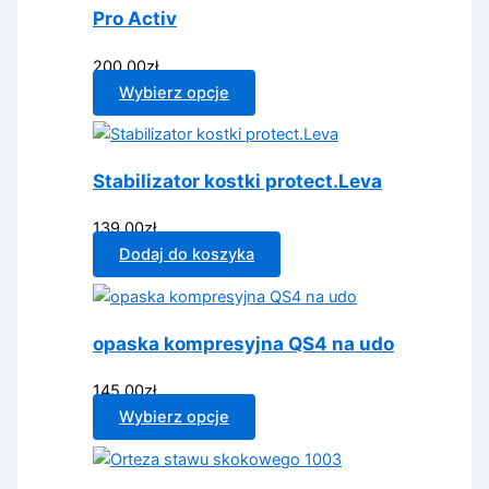
Pro Activ
200.00
zł
Ten
Wybierz opcje
produkt
ma
wiele
Stabilizator kostki protect.Leva
wariantów.
Opcje
139.00
zł
można
Dodaj do koszyka
wybrać
na
stronie
opaska kompresyjna QS4 na udo
produktu
145.00
zł
Ten
Wybierz opcje
produkt
ma