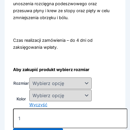
unoszenia rozcięgna podeszwowego oraz
przesuwa płyny i krew ze stopy oraz pięty w celu
zmniejszenia obrzęku i bólu.
Czas realizacji zamówienia – do 4 dni od
zaksięgowania wpłaty.
Aby zakupić produkt wybierz rozmiar
Rozmiar
Kolor
Wyczyść
ilość
opaska
kompresyjna
OS1st