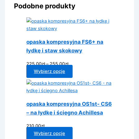
Podobne produkty
opaska kompresyjna FS6+ na
łydkę i staw skokowy
Zakres
225.00
zł
–
255.00
zł
cen:
Ten
Wybierz opcje
od
produkt
225.00zł
ma
do
wiele
255.00zł
wariantów.
opaska kompresyjna OS1st- CS6
Opcje
– na łydkę i ścięgno Achillesa
można
wybrać
210.00
zł
na
Ten
Wybierz opcje
stronie