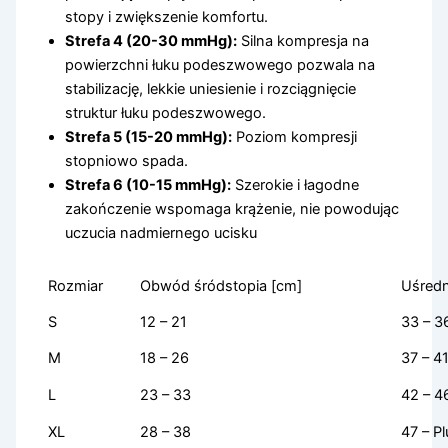
stopy i zwiększenie komfortu.
Strefa 4
(20-30 mmHg)
:
Silna kompresja na
powierzchni łuku podeszwowego pozwala na
stabilizację, lekkie uniesienie i rozciągnięcie
struktur łuku podeszwowego.
Strefa 5
(15-20 mmHg)
:
Poziom kompresji
stopniowo spada.
Strefa 6
(10-15 mmHg)
:
Szerokie i łagodne
zakończenie wspomaga krążenie, nie powodując
uczucia nadmiernego ucisku
Rozmiar
Obwód śródstopia [cm]
Uśredn
S
12 – 21
33 – 3
M
18 – 26
37 – 4
L
23 – 33
42 – 4
XL
28 – 38
47 – Pl