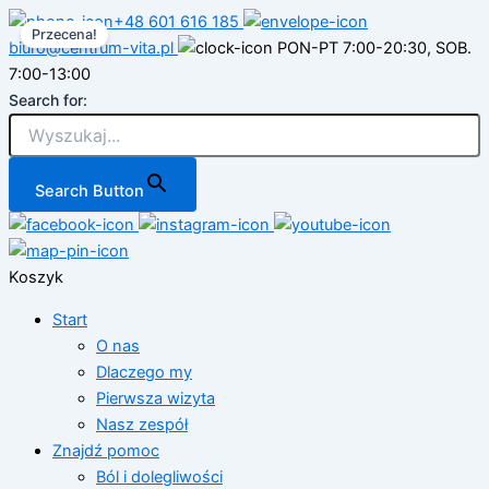
Przejdź
+48 601 616 185
Przecena!
do
biuro@centrum-vita.pl
PON-PT 7:00-20:30, SOB.
treści
7:00-13:00
Search for:
Search Button
Koszyk
Start
O nas
Dlaczego my
Pierwsza wizyta
Nasz zespół
Znajdź pomoc
Ból i dolegliwości