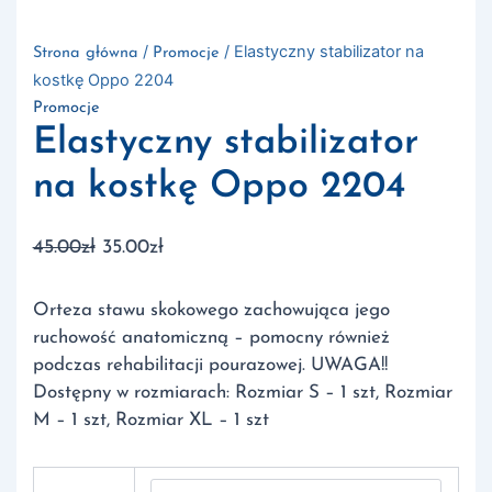
/
/ Elastyczny stabilizator na
Strona główna
Promocje
kostkę Oppo 2204
Promocje
Elastyczny stabilizator
na kostkę Oppo 2204
Pierwotna
Aktualna
45.00
zł
35.00
zł
cena
cena
wynosiła:
wynosi:
Orteza stawu skokowego zachowująca jego
45.00zł.
35.00zł.
ruchowość anatomiczną – pomocny również
podczas rehabilitacji pourazowej. UWAGA!!
Dostępny w rozmiarach: Rozmiar S – 1 szt, Rozmiar
M – 1 szt, Rozmiar XL – 1 szt