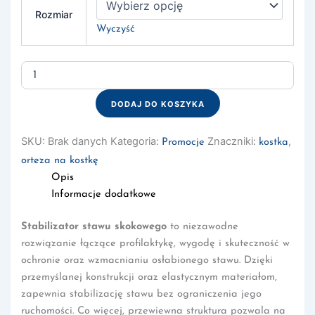
Rozmiar
Wyczyść
ilość
Elastyczny
stabilizator
DODAJ DO KOSZYKA
na
kostkę
Oppo
SKU:
Brak danych
Kategoria:
Znaczniki:
,
Promocje
kostka
2204
orteza na kostkę
Opis
Informacje dodatkowe
Stabilizator stawu skokowego
to niezawodne
rozwiązanie łączące profilaktykę, wygodę i skuteczność w
ochronie oraz wzmacnianiu osłabionego stawu. Dzięki
przemyślanej konstrukcji oraz elastycznym materiałom,
zapewnia stabilizację stawu bez ograniczenia jego
ruchomości. Co więcej, przewiewna struktura pozwala na