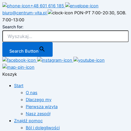
Przejdź
+48 601 616 185
do
biuro@centrum-vita.pl
PON-PT 7:00-20:30, SOB.
treści
7:00-13:00
Search for:
Search Button
Koszyk
Start
O nas
Dlaczego my
Pierwsza wizyta
Nasz zespół
Znajdź pomoc
Ból i dolegliwości